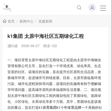
首页
新闻中心
党建新闻
k1集团 太原中海社区五期绿化工程
灏忕紪
2026-06-27
阅读
122
一、项目背景太原中海社区五期绿化工程是由太原市中海物业
管理有限公司主导，旨在打造一个环境优美、绿化率高、生态
宜居的社区。该项目的实施，旨在提升社区居民生活品质，改
善城市环境，促进城市可持续发展。目前，太原市面临着环境
污染、城市化进程加快等问题，该项目的实施将有助于缓解城
市环境问题，提高城市居民的幸福感和生活质量。二、项目规
划太原中海社区五期绿化工程的规划包括了景观绿化、道路绿
化、小区绿化、水系绿化等多个方面。其中，景观绿化是该项
目的重点，旨在打造
k1体育集团k1十年体育品牌
一个美丽的社