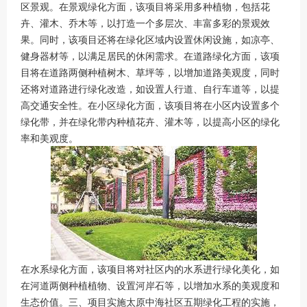
区景观。在景观绿化方面，该项目将采用多种植物，包括花
卉、灌木、乔木等，以打造一个多层次、丰富多彩的景观效
果。同时，该项目还将在绿化区域内设置休闲设施，如凉亭、
健身器材等，以满足居民的休闲需求。在道路绿化方面，该项
目将在道路两侧种植树木、草坪等，以增加道路美观度，同时
还将对道路进行绿化改造，如设置人行道、自行车道等，以提
高交通安全性。在小区绿化方面，该项目将在小区内设置多个
绿化带，并在绿化带内种植花卉、灌木等，以提高小区的绿化
率和美观度。
在水系绿化方面，该项目将对社区内的水系进行绿化美化，如
在河道两侧种植植物、设置河岸石等，以增加水系的美观度和
生态价值。三、项目实施太原中海社区五期绿化工程的实施，