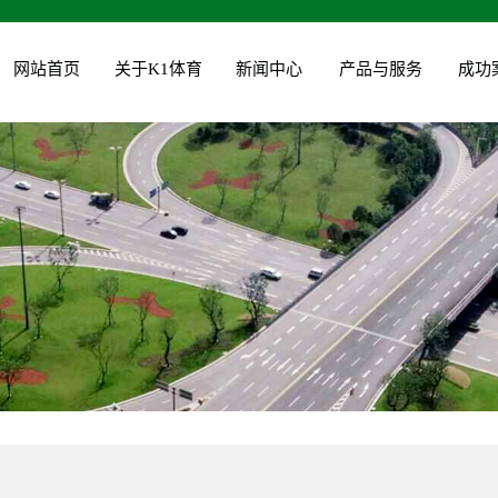
网站首页
关于K1体育
新闻中心
产品与服务
成功
公司简介
公司新闻
园林绿化建设
企业文化
工程动态
园林绿化维护
组织架构
植物运用
城投花木公司
资质荣誉
党建新闻
营业执照
行业新闻
领导关怀
技术知识