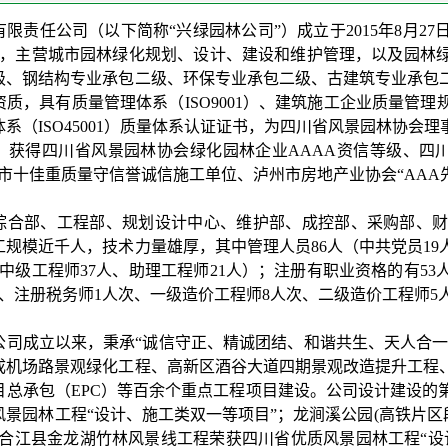
有限责任公司（以下简称“兴绿园林公司”）成立于2015年8月
元，主营城市园林绿化规划、设计、建设和维护管理，以及园林
级、钢结构专业承包二级、环保专业承包二级、古建筑专业承包
质，具有质量管理体系（ISO9001）、建筑施工企业质量管理规范（
系（ISO45001）质量体系认证证书，为四川省风景园林协
获得四川省风景园林协会绿化园林企业AAAA资信等级、四川省诚
市十佳重质量守信誉诚信施工单位、泸州市房地产业协会“AAA
综合部、工程部、规划设计中心、维护部、成控部、采购部、财
工规模近千人，技术力量雄厚，其中管理人员86人（中共党员19
中级工程师37人、助理工程师21人）；注册有职业资格的有53
、注册税务师1人次、一级造价工程师8人次、二级造价工程师5人
公司成立以来，秉承“诚信守正、精诚团结、和谐共生、天人合一
成机场路景观绿化工程、高新区酒谷大道四期景观改造提升工程
目总承包（EPC）等百余个重点工程项目建设。公司设计建设的
风景园林工程“设计、施工类双一等项目”；龙涧溪公园(高铁片区
；合江县金龙湖竹林风景线工程荣获四川省优质风景园林工程“设