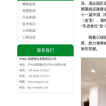
目、酒业园区
植物运用
期基础设施建设
党建新闻
十一届中国（
行业新闻
（金奖）、植
技术知识
“先进单位”及
公司新闻
工程动态
随着兴绿
质、助力海绵
新的贡献。
联系我们
泸州k1体育绿化有限责任公司
地址：泸州龙腾路8号泸天k1体育大楼
电话：+86-0830-2578523
传真：+86-0830-2578523
邮箱：k1tiyu@sport.com
网址: http://ruilaidai.com