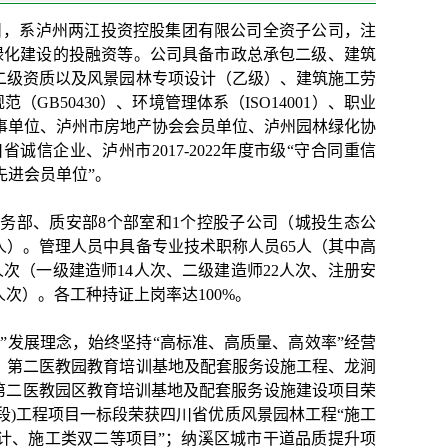
27日，系泸州两江投资控股集团有限公司全资子公司，注
绿化建设的投融资等。公司具备市政总承包二级、建筑
二级资质以及风景园林专项设计（乙级）、建筑施工劳
GB50430）、环境管理体系（ISO14001）、职业
会理事单位、泸州市房地产协会会员单位、泸州园林绿化协
信企业、泸州市2017-2022年度市级“守合同重信
先进会员单位”。
务部、质安部8个部室和1个控股子公司（城投生态公
人）。
管理人员中具备专业技术职称人员65人（其中高
人次（一级建造师14人次、二级建造师22人次、注册安
次）。各工种持证上岗率达100%。
”发展理念，始终坚持“高标准、高质量、高效率”经营
、第二医教园教育培训基地及配套服务设施工程、龙涧
第二医教园区教育培训基地及配套服务设施建设项目荣
段)工程项目一标段荣获四川省优质风景园林工程“施工
计、施工类双二等项目”；纳溪区城市干道品质提升项