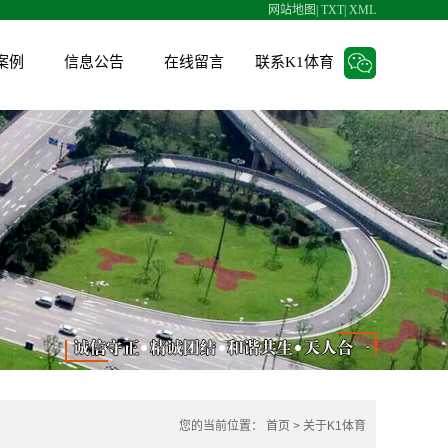
网站地图
|
TXT
|
XML
案例
信息公告
在线留言
联系K1体育
人才招聘
招标信息
V6项目管理系统
您的当前位置：
首页
>
关于K1体育