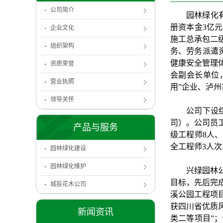
公司简介
园林绿化
册资本金3亿
企业文化
施工总承包二
组织架构
务、劳务派遣资
健康安全管理体
资质荣誉
会副会长单位，
营业执照
用”企业、泸州
领导关怀
公司下设
司）。公司员
产品与服务
级工程师8人、
全工程师3人次
园林绿化建设
园林绿化维护
兴绿园林
目标，先后完
城投花木公司
溪公园工程项
获四川省优质
新闻资讯
类二等项目”