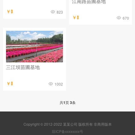
江南路苗圃基地
￥0
823
￥0
670
三江坝苗圃基地
￥0
1002
共
1
页
3
条
Copyright © 2012-2022 某某公司 版权所有 非商用版本
琼ICP备xxxxxxxx号