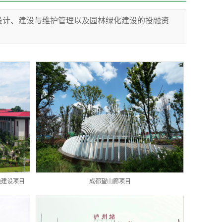
设计、建设与维护管理以及园林绿化建设的投融资
施建设项目
成都望山廊项目