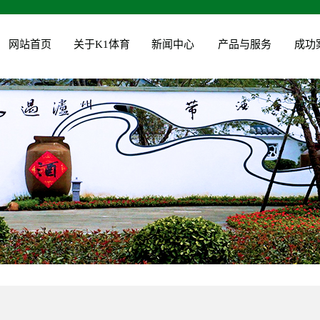
网站首页
关于K1体育
新闻中心
产品与服务
成功
公司简介
公司新闻
园林绿化建设
企业文化
工程动态
园林绿化维护
组织架构
植物运用
城投花木公司
资质荣誉
党建新闻
营业执照
行业新闻
领导关怀
技术知识